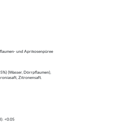
pflaumen- und Aprikosenpüree
5%) (Wasser, Dörrpflaumen),
roniasaft, Zitronensaft.
l): <0.05