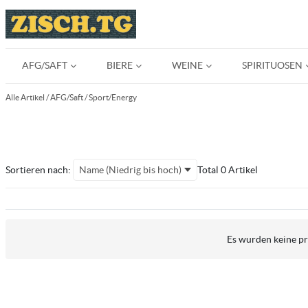
AFG/SAFT
BIERE
WEINE
SPIRITUOSEN
Alle Artikel
/
AFG/Saft
/
Sport/Energy
Sortieren nach:
Name (Niedrig bis hoch)
Total 0 Artikel
Es wurden keine pro