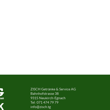
ZISCH Getränke & Service AG
Bahnhofstrasse 38
9315 Neukirch-Egnach
Tel: 071 474 79 79
info@zisch.tg