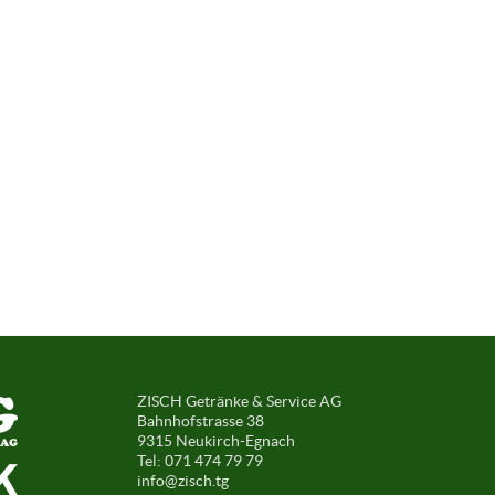
ZISCH Getränke & Service AG
Bahnhofstrasse 38
9315 Neukirch-Egnach
Tel: 071 474 79 79
info@zisch.tg