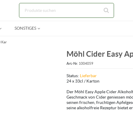
Zum Hauptinhalt springen
SONSTIGES
3 Kar
Möhl Cider Easy A
Art.-Nr.
1004059
Status:
Lieferbar
24 x 33cl / Karton
Der Möhl Easy Apple Cider Alkoholfre
Geschmack von Cider geniessen möch
seinen frischen, fruchtigen Apfelge
seine alkoholfreie Rezeptur bietet e